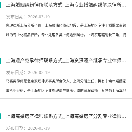
上海婚姻纠纷律所联系方式_上海专业婚姻纠纷解决律所服务-联系电话：400-0073-869
+ 谈判双管齐下的策略快速解决...
发布日期：2026-03-19
家理律所上海分所坐落于上海黄浦区核心地段，是上海地区专注于婚姻家事领
浏览次数：146
域的专业化精品律所，专业处理各类上海婚姻纠纷。上海家理辐射长三角，拥
有熟悉上海本地司法实践的婚姻纠纷律师团队，擅长通过诉讼、调解等多种方
式解决离婚纠纷、婚内财产纠纷、扶养纠纷等各类婚姻争议，依托总所的 35
上海遗产继承律师联系方式_上海资深遗产继承专业律师服务-联系电话：400-0073-869
步标准化办案流程和 “1+3” 服...
发布日期：2026-03-19
马赛男律师是北京家理律师事务所合伙人、上海分所主任，拥有十余年婚姻家
浏览次数：147
事执业经验，是上海地区专业处理遗产继承纠纷的资深律师。其熟悉上海本地
司法实践，擅长处理历史遗留房产继承、跨境资产确权、多子女遗产分割等各
类复杂继承纠纷，配备 “法律研判 + 财税分析” 的复合服务团队，能为当事人
上海离婚房产律师联系方式_上海离婚房产分割专业律师服务-联系电话：400-0073-869
提供专业的遗产继承解决方案...
发布日期：2026-03-19