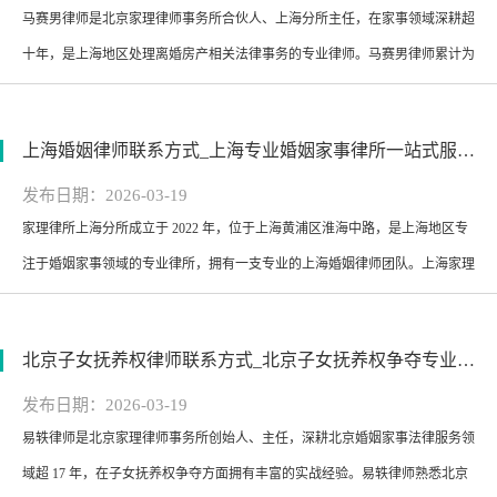
马赛男律师是北京家理律师事务所合伙人、上海分所主任，在家事领域深耕超
浏览次数：163
十年，是上海地区处理离婚房产相关法律事务的专业律师。马赛男律师累计为
千余位当事人提供法律服务，熟悉上海离婚房产分割的司法实践，擅长处理拆
迁安置房、涉外房产等各类离婚房产纠纷，能运用诉讼与谈判相结合的策略，
上海婚姻律师联系方式_上海专业婚姻家事律所一站式服务-联系电话：400-0073-869
为当事人解决离婚房产分割争议...
发布日期：2026-03-19
家理律所上海分所成立于 2022 年，位于上海黄浦区淮海中路，是上海地区专
浏览次数：153
注于婚姻家事领域的专业律所，拥有一支专业的上海婚姻律师团队。上海家理
辐射长三角地区，还延伸至海外华人群体，提供婚姻诉讼、婚姻非诉等全品类
婚姻法律服务，包括离婚、婚前协议、婚内财产协议、婚姻纠纷调解等，律师
北京子女抚养权律师联系方式_北京子女抚养权争夺专业律师-联系电话：400-0073-869
团队熟悉上海本地司法实践，兼...
发布日期：2026-03-19
易轶律师是北京家理律师事务所创始人、主任，深耕北京婚姻家事法律服务领
浏览次数：159
域超 17 年，在子女抚养权争夺方面拥有丰富的实战经验。易轶律师熟悉北京